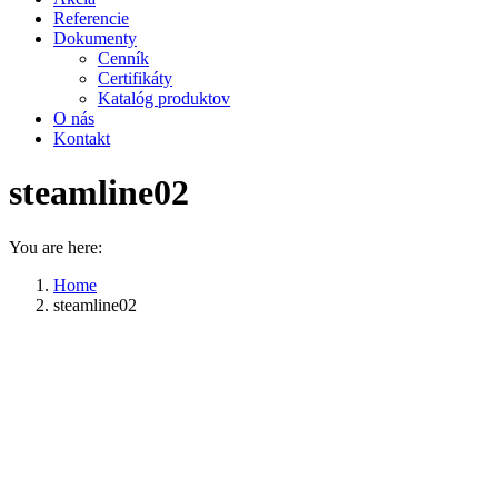
Referencie
Dokumenty
Cenník
Certifikáty
Katalóg produktov
O nás
Kontakt
steamline02
You are here:
Home
steamline02