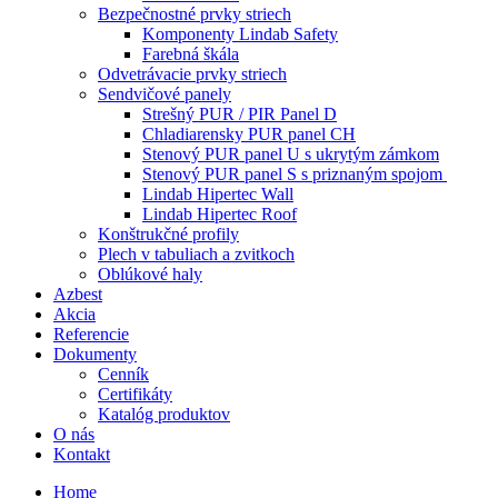
Bezpečnostné prvky striech
Komponenty Lindab Safety
Farebná škála
Odvetrávacie prvky striech
Sendvičové panely
Strešný PUR / PIR Panel D
Chladiarensky PUR panel CH
Stenový PUR panel U s ukrytým zámkom
Stenový PUR panel S s priznaným spojom
Lindab Hipertec Wall
Lindab Hipertec Roof
Konštrukčné profily
Plech v tabuliach a zvitkoch
Oblúkové haly
Azbest
Akcia
Referencie
Dokumenty
Cenník
Certifikáty
Katalóg produktov
O nás
Kontakt
Home