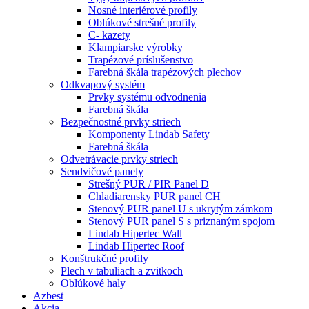
Nosné interiérové profily
Oblúkové strešné profily
C- kazety
Klampiarske výrobky
Trapézové príslušenstvo
Farebná škála trapézových plechov
Odkvapový systém
Prvky systému odvodnenia
Farebná škála
Bezpečnostné prvky striech
Komponenty Lindab Safety
Farebná škála
Odvetrávacie prvky striech
Sendvičové panely
Strešný PUR / PIR Panel D
Chladiarensky PUR panel CH
Stenový PUR panel U s ukrytým zámkom
Stenový PUR panel S s priznaným spojom
Lindab Hipertec Wall
Lindab Hipertec Roof
Konštrukčné profily
Plech v tabuliach a zvitkoch
Oblúkové haly
Azbest
Akcia