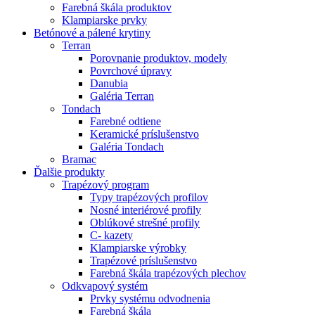
Farebná škála produktov
Klampiarske prvky
Betónové a pálené krytiny
Terran
Porovnanie produktov, modely
Povrchové úpravy
Danubia
Galéria Terran
Tondach
Farebné odtiene
Keramické príslušenstvo
Galéria Tondach
Bramac
Ďalšie produkty
Trapézový program
Typy trapézových profilov
Nosné interiérové profily
Oblúkové strešné profily
C- kazety
Klampiarske výrobky
Trapézové príslušenstvo
Farebná škála trapézových plechov
Odkvapový systém
Prvky systému odvodnenia
Farebná škála