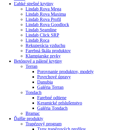
Ľahké strešné krytiny
Lindab Rova Mega
Lindab Rova Maxima
Lindab Rova Profil
Lindab Rova Goodlock
Lindab Seamline
Lindab Click SRP
Lindab Roca
Rekuperácia vzduchu
Farebná škála produktov
Klampiarske prvky
Betónové a pálené krytiny
Terran
Porovnanie produktov, modely
Povrchové úpravy
Danubia
Galéria Terran
Tondach
Farebné odtiene
Keramické príslušenstvo
Galéria Tondach
Bramac
Ďalšie produkty
Trapézový program
Typy trapézových profilov