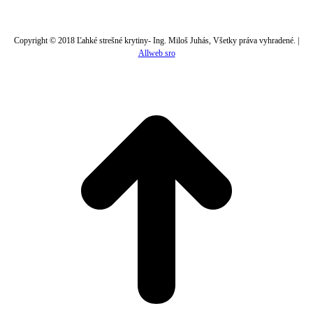
Copyright © 2018 Ľahké strešné krytiny- Ing. Miloš Juhás, Všetky práva vyhradené. |
Allweb sro
t
T