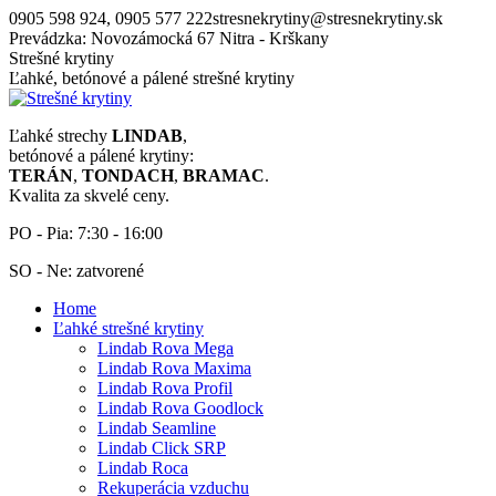
Skip
0905 598 924, 0905 577 222
stresnekrytiny@stresnekrytiny.sk
to
Prevádzka: Novozámocká 67 Nitra - Krškany
content
Strešné krytiny
Ľahké, betónové a pálené strešné krytiny
Ľahké strechy
LINDAB
,
betónové a pálené krytiny:
TERÁN
,
TONDACH
,
BRAMAC
.
Kvalita za skvelé ceny.
PO - Pia: 7:30 - 16:00
SO - Ne: zatvorené
Home
Ľahké strešné krytiny
Lindab Rova Mega
Lindab Rova Maxima
Lindab Rova Profil
Lindab Rova Goodlock
Lindab Seamline
Lindab Click SRP
Lindab Roca
Rekuperácia vzduchu