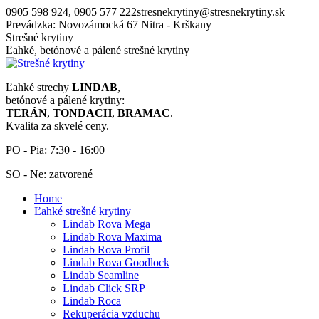
Skip
0905 598 924, 0905 577 222
stresnekrytiny@stresnekrytiny.sk
to
Prevádzka: Novozámocká 67 Nitra - Krškany
content
Strešné krytiny
Ľahké, betónové a pálené strešné krytiny
Ľahké strechy
LINDAB
,
betónové a pálené krytiny:
TERÁN
,
TONDACH
,
BRAMAC
.
Kvalita za skvelé ceny.
PO - Pia: 7:30 - 16:00
SO - Ne: zatvorené
Home
Ľahké strešné krytiny
Lindab Rova Mega
Lindab Rova Maxima
Lindab Rova Profil
Lindab Rova Goodlock
Lindab Seamline
Lindab Click SRP
Lindab Roca
Rekuperácia vzduchu