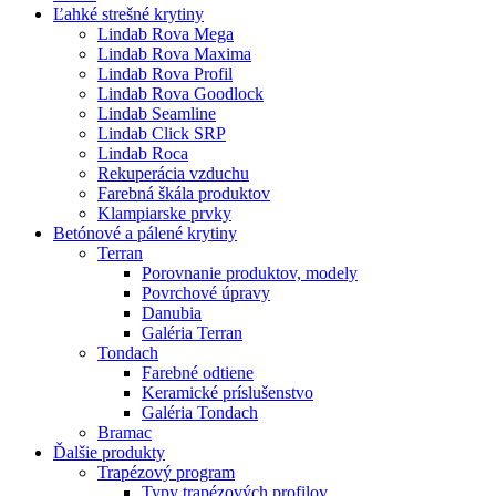
Ľahké strešné krytiny
Lindab Rova Mega
Lindab Rova Maxima
Lindab Rova Profil
Lindab Rova Goodlock
Lindab Seamline
Lindab Click SRP
Lindab Roca
Rekuperácia vzduchu
Farebná škála produktov
Klampiarske prvky
Betónové a pálené krytiny
Terran
Porovnanie produktov, modely
Povrchové úpravy
Danubia
Galéria Terran
Tondach
Farebné odtiene
Keramické príslušenstvo
Galéria Tondach
Bramac
Ďalšie produkty
Trapézový program
Typy trapézových profilov