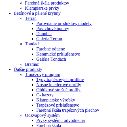
Farebná škála produktov
Klampiarske prvky
Betónové a pálené krytiny
Terran
Porovnanie produktov, modely
Povrchové úpravy
Danubia
Galéria Terran
Tondach
Farebné odtiene
Keramické príslušenstvo
Galéria Tondach
Bramac
Ďalšie produkty
Trapézový program
Typy trapézových profilov
Nosné interiérové profily
Oblúkové strešné profily
C- kazety
Klampiarske výrobky
Trapézové príslušenstvo
Farebná škála trapézových plechov
Odkvapový systém
Prvky systému odvodnenia
Farebná škála