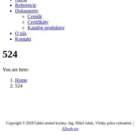
Referencie
Dokumenty
Cenník
Certifikáty
Katalóg produktov
O nás
Kontakt
524
You are here:
Home
524
Copyright © 2018 Ľahké strešné krytiny- Ing. Miloš Juhás, Všetky práva vyhradené. |
Allweb sro
t