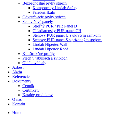
Bezpečnostné prvky striech
Komponenty Lindab Safety
Farebná škála
Odvetrávacie prvky striech
Sendvičové panely
Strešný PUR / PIR Panel D
Chladiarensky PUR panel CH
Stenový PUR panel U s ukrytým zámkom
Stenový PUR panel S s priznaným spojom
Lindab Hipertec Wall
Lindab Hipertec Roof
Konštrukčné profily
Plech v tabuliach a zvitkoch
Oblúkové haly
Azbest
Akcia
Referencie
Dokumenty
Cenník
Certifikáty
Katalóg produktov
O nás
Kontakt
Home