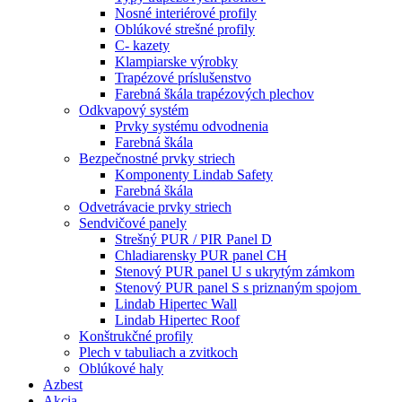
Nosné interiérové profily
Oblúkové strešné profily
C- kazety
Klampiarske výrobky
Trapézové príslušenstvo
Farebná škála trapézových plechov
Odkvapový systém
Prvky systému odvodnenia
Farebná škála
Bezpečnostné prvky striech
Komponenty Lindab Safety
Farebná škála
Odvetrávacie prvky striech
Sendvičové panely
Strešný PUR / PIR Panel D
Chladiarensky PUR panel CH
Stenový PUR panel U s ukrytým zámkom
Stenový PUR panel S s priznaným spojom
Lindab Hipertec Wall
Lindab Hipertec Roof
Konštrukčné profily
Plech v tabuliach a zvitkoch
Oblúkové haly
Azbest
Akcia