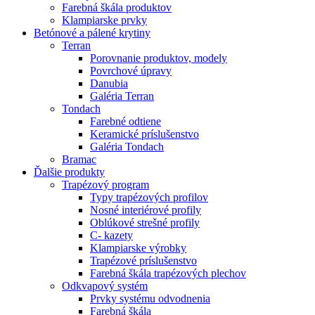
Farebná škála produktov
Klampiarske prvky
Betónové a pálené krytiny
Terran
Porovnanie produktov, modely
Povrchové úpravy
Danubia
Galéria Terran
Tondach
Farebné odtiene
Keramické príslušenstvo
Galéria Tondach
Bramac
Ďalšie produkty
Trapézový program
Typy trapézových profilov
Nosné interiérové profily
Oblúkové strešné profily
C- kazety
Klampiarske výrobky
Trapézové príslušenstvo
Farebná škála trapézových plechov
Odkvapový systém
Prvky systému odvodnenia
Farebná škála