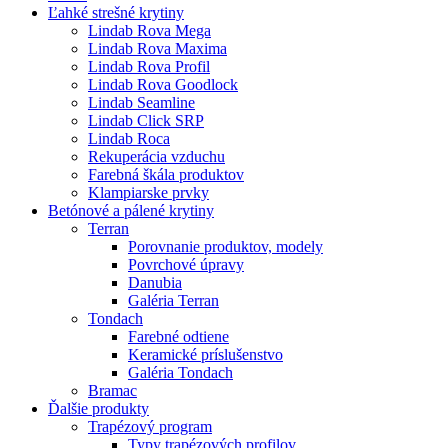
Ľahké strešné krytiny
Lindab Rova Mega
Lindab Rova Maxima
Lindab Rova Profil
Lindab Rova Goodlock
Lindab Seamline
Lindab Click SRP
Lindab Roca
Rekuperácia vzduchu
Farebná škála produktov
Klampiarske prvky
Betónové a pálené krytiny
Terran
Porovnanie produktov, modely
Povrchové úpravy
Danubia
Galéria Terran
Tondach
Farebné odtiene
Keramické príslušenstvo
Galéria Tondach
Bramac
Ďalšie produkty
Trapézový program
Typy trapézových profilov