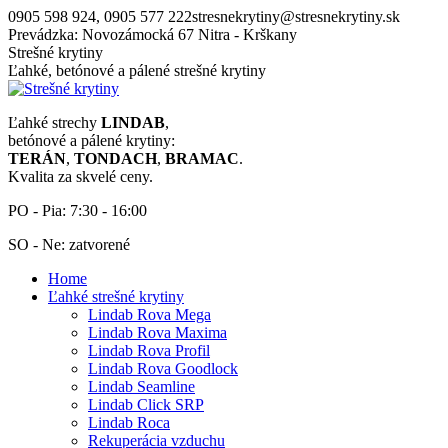
Skip
0905 598 924, 0905 577 222
stresnekrytiny@stresnekrytiny.sk
to
Prevádzka: Novozámocká 67 Nitra - Krškany
content
Strešné krytiny
Ľahké, betónové a pálené strešné krytiny
Ľahké strechy
LINDAB
,
betónové a pálené krytiny:
TERÁN
,
TONDACH
,
BRAMAC
.
Kvalita za skvelé ceny.
PO - Pia: 7:30 - 16:00
SO - Ne: zatvorené
Home
Ľahké strešné krytiny
Lindab Rova Mega
Lindab Rova Maxima
Lindab Rova Profil
Lindab Rova Goodlock
Lindab Seamline
Lindab Click SRP
Lindab Roca
Rekuperácia vzduchu