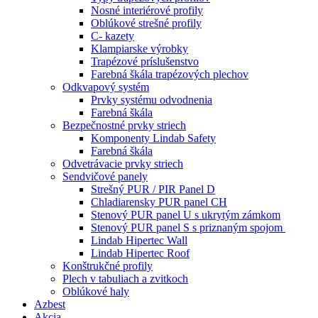
Nosné interiérové profily
Oblúkové strešné profily
C- kazety
Klampiarske výrobky
Trapézové príslušenstvo
Farebná škála trapézových plechov
Odkvapový systém
Prvky systému odvodnenia
Farebná škála
Bezpečnostné prvky striech
Komponenty Lindab Safety
Farebná škála
Odvetrávacie prvky striech
Sendvičové panely
Strešný PUR / PIR Panel D
Chladiarensky PUR panel CH
Stenový PUR panel U s ukrytým zámkom
Stenový PUR panel S s priznaným spojom
Lindab Hipertec Wall
Lindab Hipertec Roof
Konštrukčné profily
Plech v tabuliach a zvitkoch
Oblúkové haly
Azbest
Akcia