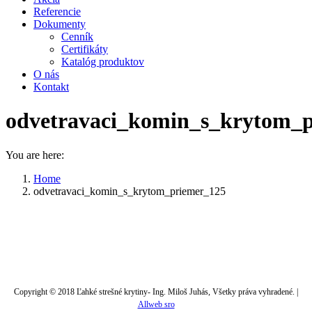
Referencie
Dokumenty
Cenník
Certifikáty
Katalóg produktov
O nás
Kontakt
odvetravaci_komin_s_krytom_
You are here:
Home
odvetravaci_komin_s_krytom_priemer_125
Copyright © 2018 Ľahké strešné krytiny- Ing. Miloš Juhás, Všetky práva vyhradené. |
Allweb sro