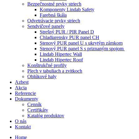
Bezpečnostné prvky striech
Komponenty Lindab Safety
Farebná škála
Odvetrávacie prvky striech
Sendvičové panely
Strešný PUR / PIR Panel D
Chladiarensky PUR panel CH
Stenový PUR panel U s ukrytým zámkom
Stenový PUR panel S s priznaným spojom
Lindab Hipertec Wall
Lindab Hipertec Roof
Konštrukčné profily
Plech v tabuliach a zvitkoch
Oblúkové haly
Azbest
Akcia
Referencie
Dokumenty
Cenník
Certifikáty
Katalóg produktov
O nás
Kontakt
Home