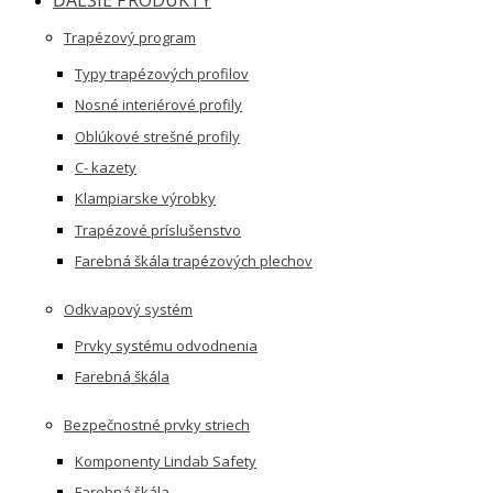
Trapézový program
Typy trapézových profilov
Nosné interiérové profily
Oblúkové strešné profily
C- kazety
Klampiarske výrobky
Trapézové príslušenstvo
Farebná škála trapézových plechov
Odkvapový systém
Prvky systému odvodnenia
Farebná škála
Bezpečnostné prvky striech
Komponenty Lindab Safety
Farebná škála