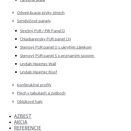
Odvetrávacie prvky striech
Sendvičové panely
Strešný PUR / PIR Panel D
Chladiarensky PUR panel CH
Stenový PUR panel U s ukrytým zámkom
Stenový PUR panel S s priznaným spojom
Lindab Hipertec Wall
Lindab Hipertec Roof
Konštrukčné profily
Plech v tabuliach a zvitkoch
Oblúkové haly
AZBEST
AKCIA
REFERENCIE