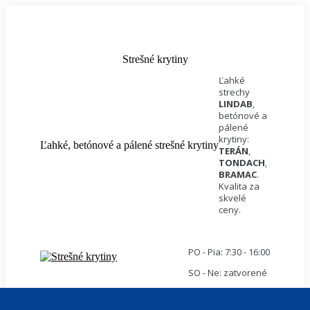
Skip
0905 598 924, 0905 577
to
222
stresnekrytiny@stresnekrytiny.sk
content
Prevádzka: Novozámocká 67 Nitra - Krškany
Strešné krytiny
Ľahké
strechy
LINDAB
,
betónové a
pálené
krytiny:
Ľahké, betónové a pálené strešné krytiny
TERÁN
,
TONDACH
,
BRAMAC
.
Kvalita za
skvelé
ceny.
PO - Pia: 7:30 - 16:00
SO - Ne: zatvorené