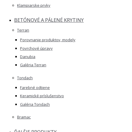
Klampiarske prvky
BETÓNOVÉ A PÁLENÉ KRYTINY
Terran
Porovnanie produktov, modely
Povrchové úpravy
Danubia
Galéria Terran
Tondach
Farebné odtiene
Keramické príslušenstvo
Galéria Tondach
Bramac
ĎALŠIE PRODUKTY