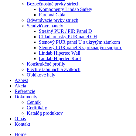
Bezpečnostné prvky striech
Komponenty Lindab Safety
Farebná škála
Odvetrávacie prvky striech
Sendvičové panely
Strešný PUR / PIR Panel D
Chladiarensky PUR panel CH
Stenový PUR panel U s ukrytým zámkom
Stenový PUR panel S s priznaným spojom
Lindab Hipertec Wall
Lindab Hipertec Roof
Konštrukčné profily
Plech v tabuliach a zvitkoch
Oblúkové haly
Azbest
Akcia
Referencie
Dokumenty
Cenník
Certifikáty
Katalóg produktov
O nás
Kontakt
Home