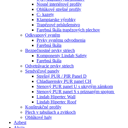
Nosné interiérové profily
Oblúkové strešné profily
C- kazety
Klampiarske výrobky
Trapézové príslušenstvo
Farebná škála trapézových plechov
Odkvapový systém
Prvky systému odvodnenia
Farebná škála
Bezpečnostné prvky striech
Komponenty Lindab Safety
Farebná škála
Odvetrávacie prvky striech
Sendvičové panely
Strešný PUR / PIR Panel D
Chladiarensky PUR panel CH
Stenový PUR panel U s ukrytým zámkom
Stenový PUR panel S s priznaným spojom
Lindab Hipertec Wall
Lindab Hipertec Roof
Konštrukčné profily
Plech v tabuliach a zvitkoch
Oblúkové haly
Azbest
Akcia