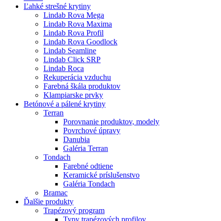
Ľahké strešné krytiny
Lindab Rova Mega
Lindab Rova Maxima
Lindab Rova Profil
Lindab Rova Goodlock
Lindab Seamline
Lindab Click SRP
Lindab Roca
Rekuperácia vzduchu
Farebná škála produktov
Klampiarske prvky
Betónové a pálené krytiny
Terran
Porovnanie produktov, modely
Povrchové úpravy
Danubia
Galéria Terran
Tondach
Farebné odtiene
Keramické príslušenstvo
Galéria Tondach
Bramac
Ďalšie produkty
Trapézový program
Typy trapézových profilov