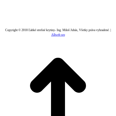
Copyright © 2018 Ľahké strešné krytiny- Ing. Miloš Juhás, Všetky práva vyhradené. |
Allweb sro
t
T