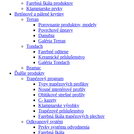
Farebná škála produktov
Klampiarske prvky
Betónové a pálené krytiny
Terran
Porovnanie produktov, modely
Povrchové úpravy
Danubia
Galéria Terran
Tondach
Farebné odtiene
Keramické príslušenstvo
Galéria Tondach
Bramac
Ďalšie produkty
Trapézový program
Typy trapézových profilov
Nosné interiérové profily
Oblúkové strešné profily
C- kazety
Klampiarske výrobky
Trapézové príslušenstvo
Farebná škála trapézových plechov
Odkvapový systém
Prvky systému odvodnenia
Farebná škála