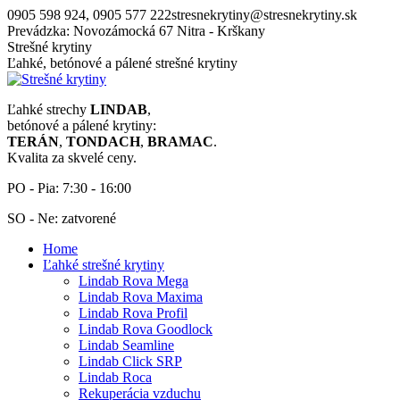
Skip
0905 598 924, 0905 577 222
stresnekrytiny@stresnekrytiny.sk
to
Prevádzka: Novozámocká 67 Nitra - Krškany
content
Strešné krytiny
Ľahké, betónové a pálené strešné krytiny
Ľahké strechy
LINDAB
,
betónové a pálené krytiny:
TERÁN
,
TONDACH
,
BRAMAC
.
Kvalita za skvelé ceny.
PO - Pia: 7:30 - 16:00
SO - Ne: zatvorené
Home
Ľahké strešné krytiny
Lindab Rova Mega
Lindab Rova Maxima
Lindab Rova Profil
Lindab Rova Goodlock
Lindab Seamline
Lindab Click SRP
Lindab Roca
Rekuperácia vzduchu