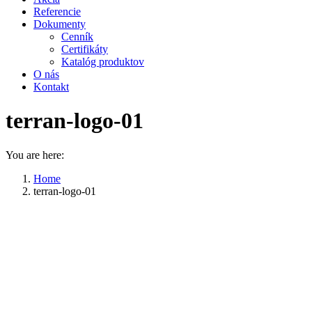
Referencie
Dokumenty
Cenník
Certifikáty
Katalóg produktov
O nás
Kontakt
terran-logo-01
You are here:
Home
terran-logo-01