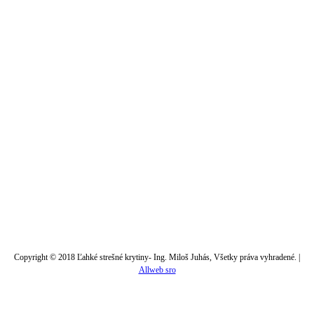
Copyright © 2018 Ľahké strešné krytiny- Ing. Miloš Juhás, Všetky práva vyhradené. |
Allweb sro
t
T