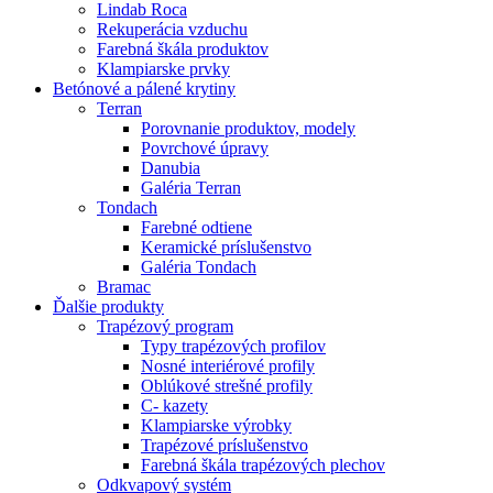
Lindab Roca
Rekuperácia vzduchu
Farebná škála produktov
Klampiarske prvky
Betónové a pálené krytiny
Terran
Porovnanie produktov, modely
Povrchové úpravy
Danubia
Galéria Terran
Tondach
Farebné odtiene
Keramické príslušenstvo
Galéria Tondach
Bramac
Ďalšie produkty
Trapézový program
Typy trapézových profilov
Nosné interiérové profily
Oblúkové strešné profily
C- kazety
Klampiarske výrobky
Trapézové príslušenstvo
Farebná škála trapézových plechov
Odkvapový systém