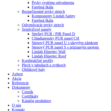
Prvky systému odvodnenia
Farebná škála
Bezpečnostné prvky striech
Komponenty Lindab Safety
Farebná škála
Odvetrávacie prvky striech
Sendvičové panely
Strešný PUR / PIR Panel D
Chladiarensky PUR panel CH
Stenový PUR panel U s ukrytým zámkom
Stenový PUR panel S s priznaným spojom
Lindab Hipertec Wall
Lindab Hipertec Roof
Konštrukčné profily
Plech v tabuliach a zvitkoch
Oblúkové haly
Azbest
Akcia
Referencie
Dokumenty
Cenník
Certifikáty
Katalóg produktov
O nás
Kontakt