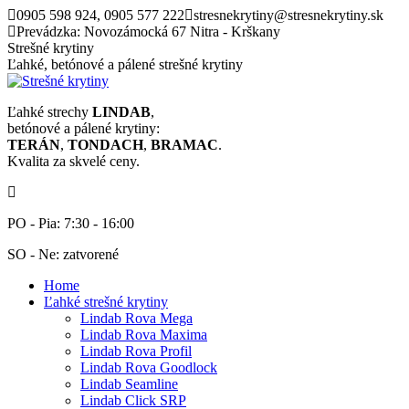
Skip
0905 598 924, 0905 577 222
stresnekrytiny@stresnekrytiny.sk
to
Prevádzka: Novozámocká 67 Nitra - Krškany
content
Strešné krytiny
Ľahké, betónové a pálené strešné krytiny
Ľahké strechy
LINDAB
,
betónové a pálené krytiny:
TERÁN
,
TONDACH
,
BRAMAC
.
Kvalita za skvelé ceny.
PO - Pia: 7:30 - 16:00
SO - Ne: zatvorené
Home
Ľahké strešné krytiny
Lindab Rova Mega
Lindab Rova Maxima
Lindab Rova Profil
Lindab Rova Goodlock
Lindab Seamline
Lindab Click SRP