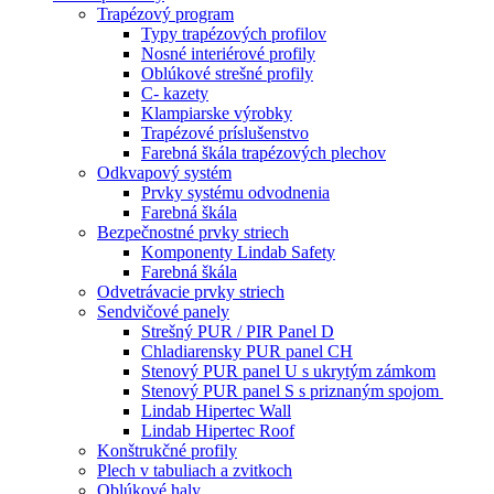
Trapézový program
Typy trapézových profilov
Nosné interiérové profily
Oblúkové strešné profily
C- kazety
Klampiarske výrobky
Trapézové príslušenstvo
Farebná škála trapézových plechov
Odkvapový systém
Prvky systému odvodnenia
Farebná škála
Bezpečnostné prvky striech
Komponenty Lindab Safety
Farebná škála
Odvetrávacie prvky striech
Sendvičové panely
Strešný PUR / PIR Panel D
Chladiarensky PUR panel CH
Stenový PUR panel U s ukrytým zámkom
Stenový PUR panel S s priznaným spojom
Lindab Hipertec Wall
Lindab Hipertec Roof
Konštrukčné profily
Plech v tabuliach a zvitkoch
Oblúkové haly