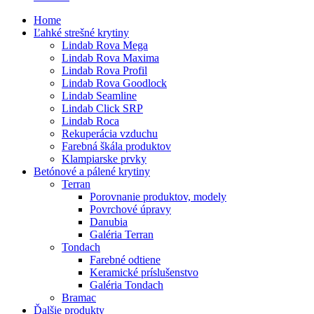
Home
Ľahké strešné krytiny
Lindab Rova Mega
Lindab Rova Maxima
Lindab Rova Profil
Lindab Rova Goodlock
Lindab Seamline
Lindab Click SRP
Lindab Roca
Rekuperácia vzduchu
Farebná škála produktov
Klampiarske prvky
Betónové a pálené krytiny
Terran
Porovnanie produktov, modely
Povrchové úpravy
Danubia
Galéria Terran
Tondach
Farebné odtiene
Keramické príslušenstvo
Galéria Tondach
Bramac
Ďalšie produkty